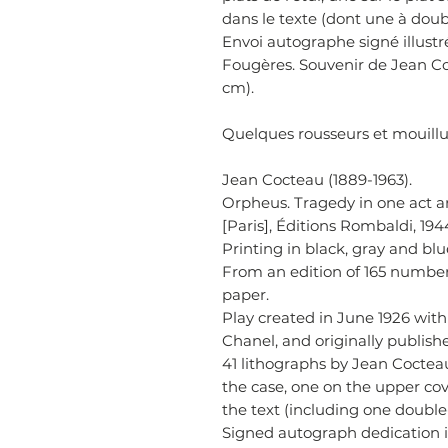
dans le texte (dont une à doub
Envoi autographe signé illustr
Fougères. Souvenir de Jean Coc
cm).
Quelques rousseurs et mouillu
Jean Cocteau (1889-1963).
Orpheus. Tragedy in one act an
[Paris], Éditions Rombaldi, 1944.
Printing in black, gray and blu
From an edition of 165 number
paper.
Play created in June 1926 wit
Chanel, and originally publish
41 lithographs by Jean Cocteau
the case, one on the upper cov
the text (including one double
Signed autograph dedication il