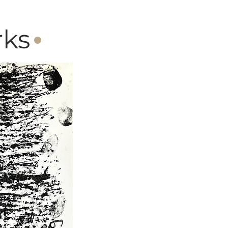
·
rks