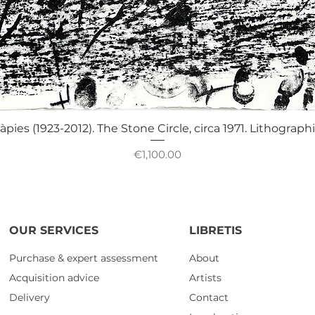
Quick View
àpies (1923-2012). The Stone Circle, circa 1971. Lithograph
Price
€1,100.00
OUR SERVICES
LIBRETIS
Purchase & expert assessment
About
Acquisition advice
Artists
Delivery
Contact