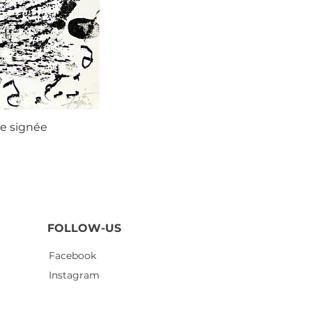
ie signée
Agustí
FOLLOW-US
Facebook
Instagram