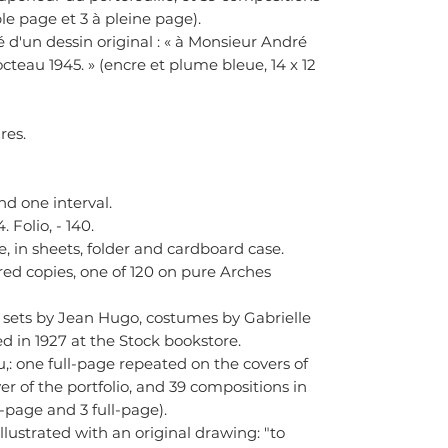
le page et 3 à pleine page).
é d'un dessin original : « à Monsieur André
teau 1945. » (encre et plume bleue, 14 x 12
res.
d one interval.
 Folio, - 140.
e, in sheets, folder and cardboard case.
ed copies, one of 120 on pure Arches
h sets by Jean Hugo, costumes by Gabrielle
ed in 1927 at the Stock bookstore.
,: one full-page repeated on the covers of
er of the portfolio, and 39 compositions in
-page and 3 full-page).
lustrated with an original drawing: "to