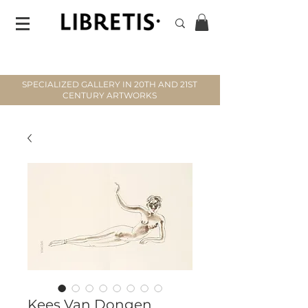
SPECIALIZED GALLERY IN 20TH AND 21ST
CENTURY ARTWORKS
Kees Van Dongen