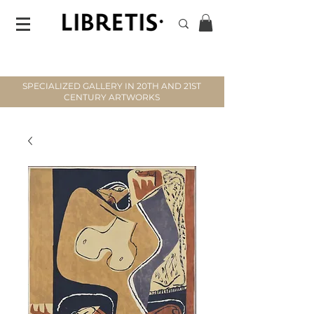
SPECIALIZED GALLERY IN 20TH AND 21ST
CENTURY ARTWORKS