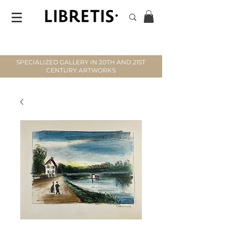
SPECIALIZED GALLERY IN 20TH AND 21ST
CENTURY ARTWORKS