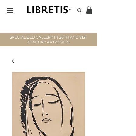
SPECIALIZED GALLERY IN 20TH AND 21ST
CENTURY ARTWORKS