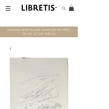
GALERIE SPÉCIALISÉE DANS LES ŒUVRES
DU XX° ET XXI° SIÈCLE