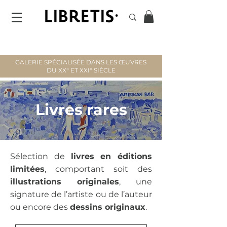
GALERIE SPÉCIALISÉE DANS LES ŒUVRES
DU XX° ET XXI° SIÈCLE
Livres rares
Sélection de
livres en éditions
limitées
, comportant soit des
illustrations originales
, une
signature de l’artiste ou de l’auteur
ou encore des
dessins originaux
.