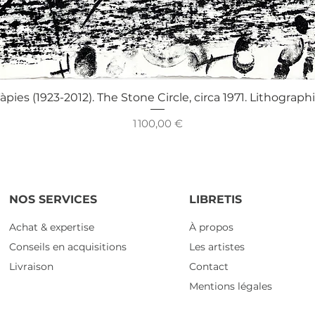
Aperçu rapide
àpies (1923-2012). The Stone Circle, circa 1971. Lithograph
Prix
1 100,00 €
NOS SERVICES
LIBRETIS
Achat & expertise
À propos
Conseils en acquisitions
Les artistes
Livraison
Contact
Mentions légales