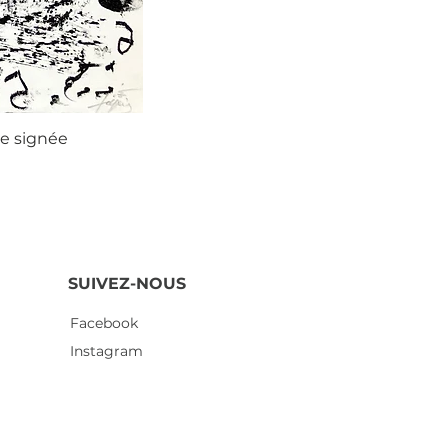
ie signée
Agustí
SUIVEZ-NOUS
Facebook
Instagram