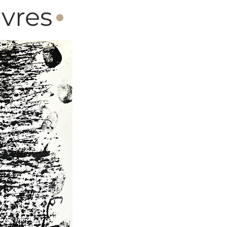
·
vres