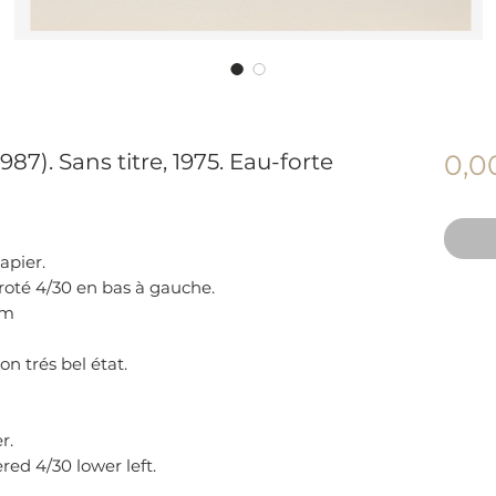
87). Sans titre, 1975. Eau-forte
0,0
apier.
roté 4/30 en bas à gauche.
cm
on trés bel état.
r.
ed 4/30 lower left.