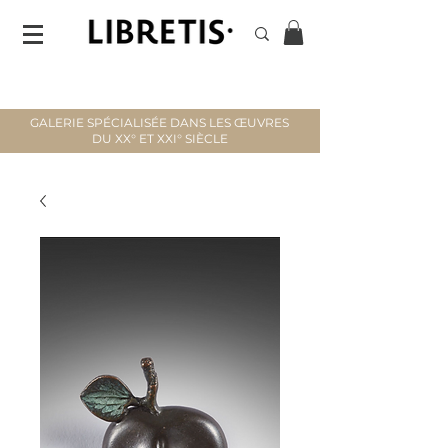
GALERIE SPÉCIALISÉE DANS LES ŒUVRES
DU XX° ET XXI° SIÈCLE