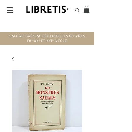
GALERIE SPÉCIALISÉE DANS LES ŒUVRES
DU XX° ET XXI° SIÈCLE