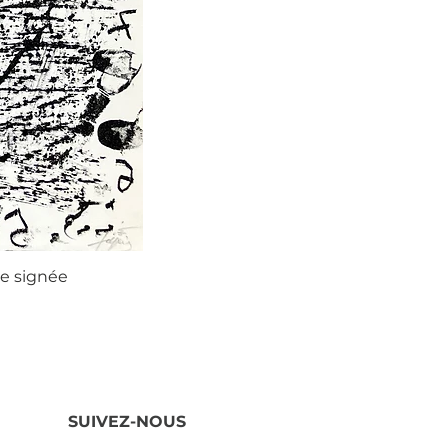
ie signée
Agustí
SUIVEZ-NOUS