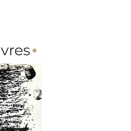
·
vres