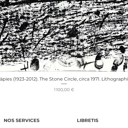
Aperçu rapide
àpies (1923-2012). The Stone Circle, circa 1971. Lithograph
Prix
1 100,00 €
NOS SERVICES
LIBRETIS