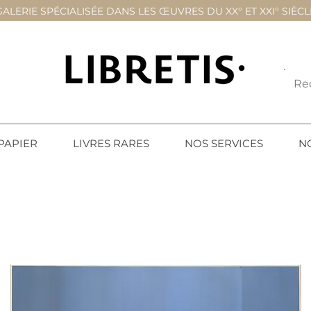
GALERIE SPÉCIALISÉE DANS LES ŒUVRES DU XX° ET XXI° SIÈCL
PAPIER
LIVRES RARES
NOS SERVICES
N