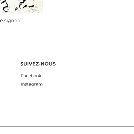
ie signée
Agustí
SUIVEZ-NOUS
Facebook
Instagram