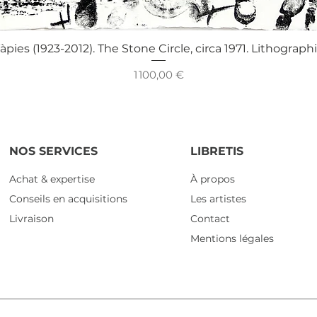
Aperçu rapide
àpies (1923-2012). The Stone Circle, circa 1971. Lithograph
Prix
1 100,00 €
NOS SERVICES
LIBRETIS
Achat & expertise
À propos
Conseils en acquisitions
Les artistes
Livraison
Contact
Mentions légales