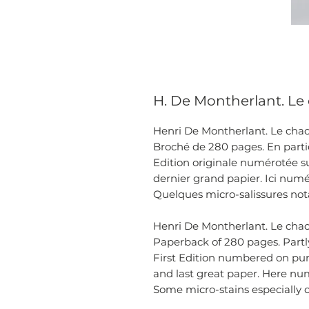
H. De Montherlant. Le c
Henri De Montherlant. Le chaos 
Broché de 280 pages. En partie
Edition originale numérotée su
dernier grand papier. Ici numé
Quelques micro-salissures nota
Henri De Montherlant. Le chaos 
Paperback of 280 pages. Partly
First Edition numbered on pu
and last great paper. Here nu
Some micro-stains especially 