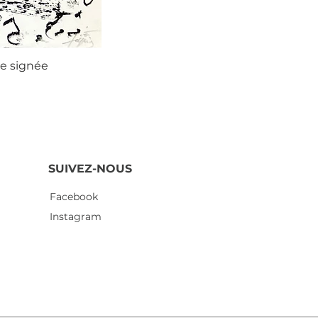
ie signée
Agustí
SUIVEZ-NOUS
Facebook
Instagram