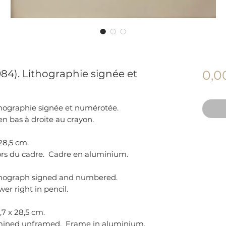
84). Lithographie signée et
0,0
thographie signée et numérotée.
n bas à droite au crayon.
 28,5 cm.
ors du cadre. Cadre en aluminium.
ithograph signed and numbered.
er right in pencil.
,7 x 28,5 cm.
amined unframed. Frame in aluminium.