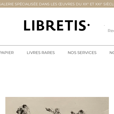
GALERIE SPÉCIALISÉE DANS LES ŒUVRES DU XX° ET XXI° SIÈCL
PAPIER
LIVRES RARES
NOS SERVICES
N