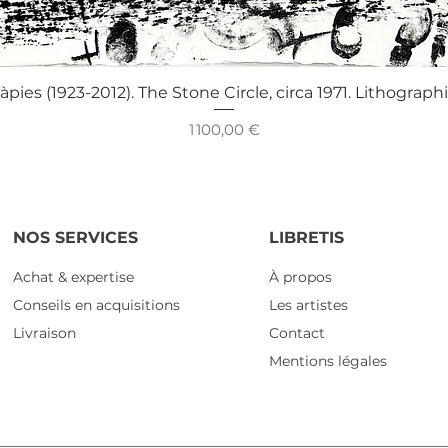
Aperçu rapide
àpies (1923-2012). The Stone Circle, circa 1971. Lithograph
Prix
1 100,00 €
NOS SERVICES
LIBRETIS
Achat & expertise
À propos
Conseils en acquisitions
Les artistes
Livraison
Contact
Mentions légales