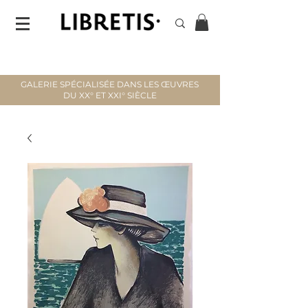
GALERIE SPÉCIALISÉE DANS LES ŒUVRES
DU XX° ET XXI° SIÈCLE