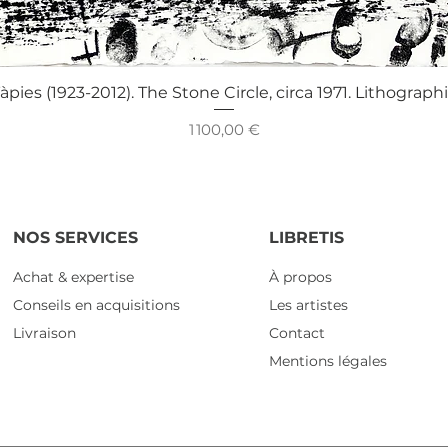
Aperçu rapide
àpies (1923-2012). The Stone Circle, circa 1971. Lithograph
Prix
1 100,00 €
NOS SERVICES
LIBRETIS
Achat & expertise
À propos
Conseils en acquisitions
Les artistes
Livraison
Contact
Mentions légales