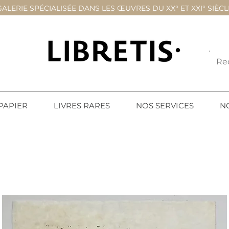
GALERIE SPÉCIALISÉE DANS LES ŒUVRES DU XX° ET XXI° SIÈCL
PAPIER
LIVRES RARES
NOS SERVICES
N