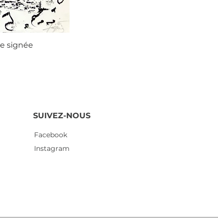
ie signée
Agustí
SUIVEZ-NOUS
Facebook
Instagram