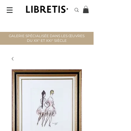
GALERIE SPÉCIALISÉE DANS LES ŒUVRES
DU XX° ET XXI° SIÈCLE