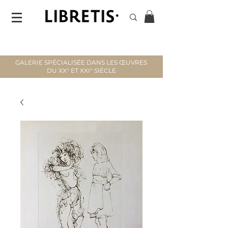
GALERIE SPÉCIALISÉE DANS LES ŒUVRES
DU XX° ET XXI° SIÈCLE