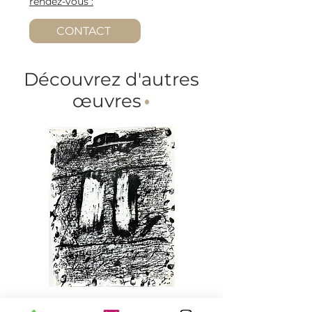
rendez-vous :
CONTACT
Découvrez d'autres
œuvres
·
Antoni Tàpies (1923-2012).
Agustín Cárdenas (