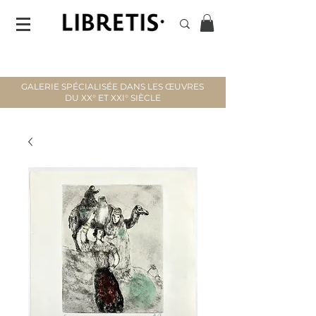
GALERIE SPÉCIALISÉE DANS LES ŒUVRES
DU XX° ET XXI° SIÈCLE