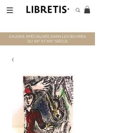
GALERIE SPÉCIALISÉE DANS LES ŒUVRES
DU XX° ET XXI° SIÈCLE