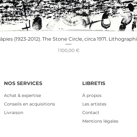
Aperçu rapide
àpies (1923-2012). The Stone Circle, circa 1971. Lithograph
Prix
1 100,00 €
NOS SERVICES
LIBRETIS
Achat & expertise
À propos
Conseils en acquisitions
Les artistes
Livraison
Contact
Mentions légales