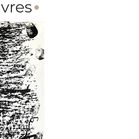
·
vres