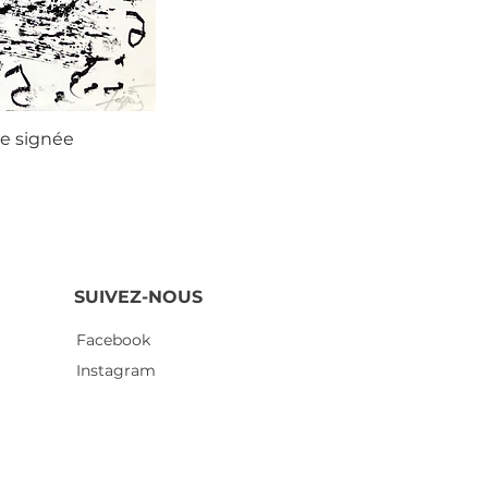
ie signée
Agustí
SUIVEZ-NOUS
Facebook
Instagram